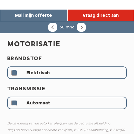
Mail mijn offerte
Vraag direct aan
60 mnd
MOTORISATIE
BRANDSTOF
Elektrisch
TRANSMISSIE
Automaat
De uitvoering van de auto kan afwijken van de gebruikte afbeelding.
*Prijs op basis huidige actierente van 5,90%, € 2.979,00 aanbetaling, € 2.128,00