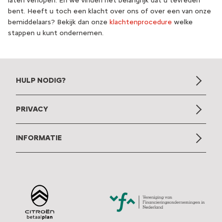
laten verlopen. En we vinden het belangrijk dat u tevreden
bent. Heeft u toch een klacht over ons of over een van onze
bemiddelaars? Bekijk dan onze
klachtenprocedure
welke
stappen u kunt ondernemen.
HULP NODIG?
Veelgestelde vragen
PRIVACY
Contact
Privacybeleid
Toegankelijkheidsverklaring
INFORMATIE
Disclaimer
Wat is Citroën Betaalplan
Cookievoorkeuren
Brochure betaalplan
Cookiebeleid
Algemene voorwaarden
Over Ons
Stellantis Financial Services.nl